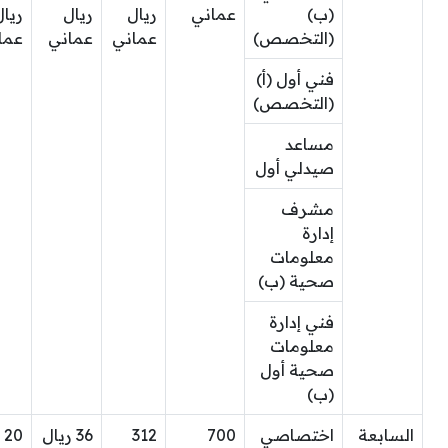
(ب)
عماني
ريال
ريال
ريال
(التخصص)
عماني
عماني
عما
فني أول (أ)
(التخصص)
مساعد
صيدلي أول
مشرف
إدارة
معلومات
صحية (ب)
فني إدارة
معلومات
صحية أول
(ب)
السابعة
اختصاصي
700
312
36 ريال
20