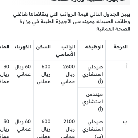
يبين الجدول التالي قيمة الرواتب التي يتقاضاها شاغلي
وظائف الصيدلة ومهندسي الأجهزة الطبية في وزارة
الصحة العمانية:
الدرجة
الوظيفة
الراتب
السكن
الكهرباء
الماء
الأساسي
أ
صيدلي
2600
600
60 ريال
30
استشاري
ريال
ريال
عماني
ريال
(أ)
عماني
عماني
عمان
مهندس
استشاري
(أ)
ب
صيدلي
2100
600
60 ريال
30
استشاري
ريال
ريال
عماني
ريال
(ب)
عماني
عماني
عمان