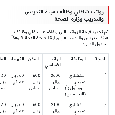
رواتب شاغلي وظائف هيئة التدريس
والتدريب وزارة الصحة
تم تحديد قيمة الرواتب التي يتقاضاها شاغلي وظائف
هيئة التدريس والتدريب في وزارة الصحة العمانية وفقاً
للجدول التالي:
الدرجة
الوظيفة
الراتب
السكن
الكهرباء
الما
الأساسي
أ
استشاري
2600
600
60 ريال
30
مدرس
ريال
ريال
عماني
ريال
علوم أول (أ)
عماني
عماني
عما
(التخصص)
ب
استشاري
2100
600
60 ريال
30
مدرس
ريال
ريال
عماني
ريال