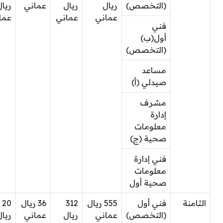
(التخصص)
ريال
ريال
عماني
ريال
عماني
عماني
عما
فني
أول(ب)
(التخصص)
مساعد
صيدلي (أ)
مشرف
إدارة
معلومات
صحية (ج)
فني إدارة
معلومات
صحية أول
الثامنة
فني أول
555 ريال
312
36 ريال
20
(التخصص)
عماني
ريال
عماني
ريال