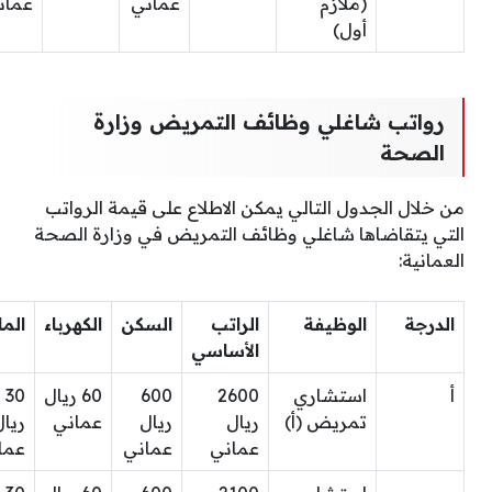
(ملازم
عماني
عمان
أول)
رواتب شاغلي وظائف التمريض وزارة
الصحة
من خلال الجدول التالي يمكن الاطلاع على قيمة الرواتب
التي يتقاضاها شاغلي وظائف التمريض في وزارة الصحة
العمانية:
الدرجة
الوظيفة
الراتب
السكن
الكهرباء
الما
الأساسي
أ
استشاري
2600
600
60 ريال
30
تمريض (أ)
ريال
ريال
عماني
ريال
عماني
عماني
عما