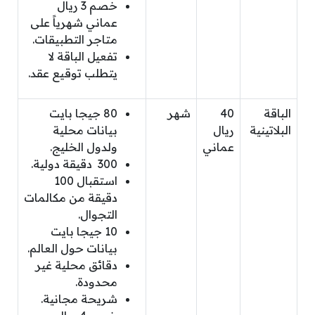
خصم 3 ريال
عماني شهرياً على
متاجر التطبيقات.
تفعيل الباقة لا
يتطلب توقيع عقد.
الباقة
40
شهر
80 جيجا بايت
البلاتينية
ريال
بيانات محلية
عماني
ولدول الخليج.
300 دقيقة دولية.
استقبال 100
دقيقة من مكالمات
التجوال.
10 جيجا بايت
بيانات حول العالم.
دقائق محلية غير
محدودة.
شريحة مجانية.