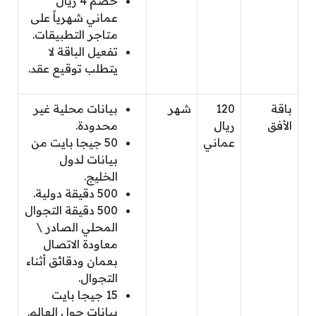
خصم 4 ريال
عماني شهرياً على
متاجر التطبيقات.
تفعيل الباقة لا
يتطلب توقيع عقد.
باقة
120
شهر
بيانات محلية غير
الأفق
ريال
محدودة.
عماني
50 جيجا بايت من
بيانات لدول
الخليج.
500 دقيقة دولية.
500 دقيقة التجوال
المحلي الصادر \
معاودة الاتصال
بعمان ودقائق أثناء
التجوال.
15 جيجا بايت
بيانات حول العالم.