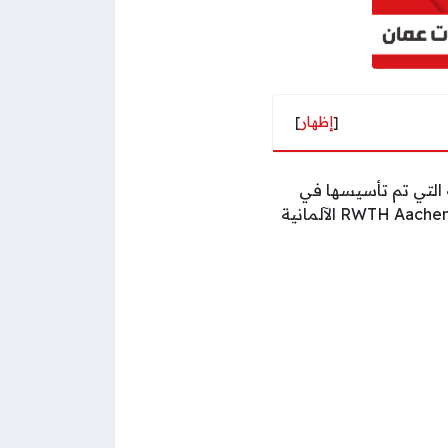
[
إظهار
]
ة التي تم تأسيسها في
العام 2007 ميلادي في العاصمة العمانية مسقط بالتعاون مع جامعة آر دبليو تي أتش آخن RWTH Aachen الآلمانية