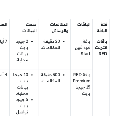
فئة
الباقات
المكالمات
سعت
الصل
الباقة
والرسائل
البيانات
باقات
باقة
20 دقيقة
2 جيجا
7 أيام
انترنت
فودافون
للمكالمات.
بايت
RED
Start
بيانات
محلية.
باقة RED
300 دقيقة
10 جيجا
4 أسابيع
Premium
للمكالمات.
بايت
15 جيجا
بيانات
بايت
محلية.
5 جيجا
بايت
تواصل