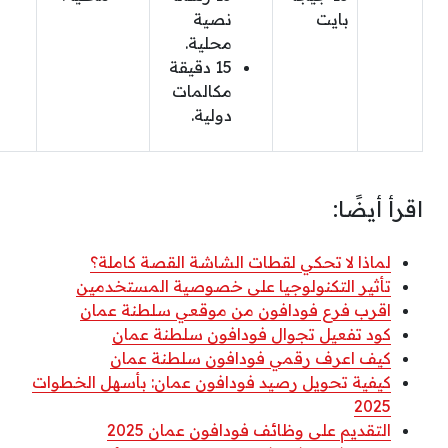
بايت
نصية
محلية.
15 دقيقة
مكالمات
دولية.
اقرأ أيضًا:
لماذا لا تحكي لقطات الشاشة القصة كاملة؟
تأثير التكنولوجيا على خصوصية المستخدمين
اقرب فرع فودافون من موقعي سلطنة عمان
كود تفعيل تجوال فودافون سلطنة عمان
كيف اعرف رقمي فودافون سلطنة عمان
كيفية تحويل رصيد فودافون عمان: بأسهل الخطوات
2025
التقديم على وظائف فودافون عمان 2025