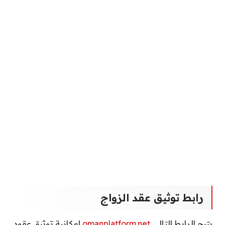
رابط توثيق عقد الزواج
يتيح الرابط التالي
omanplatform.net
إمكانية توثيق عقود