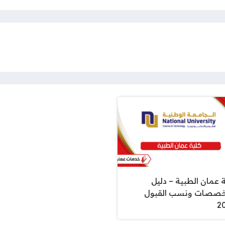
ة عمان الطبية – دليل
خصصات ونسب القبول
2